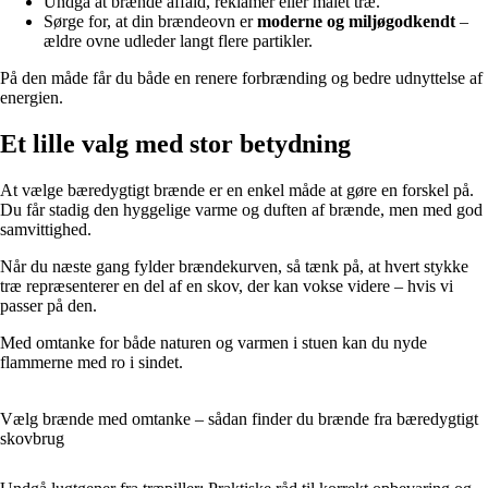
Undgå at brænde affald, reklamer eller malet træ.
Sørge for, at din brændeovn er
moderne og miljøgodkendt
–
ældre ovne udleder langt flere partikler.
På den måde får du både en renere forbrænding og bedre udnyttelse af
energien.
Et lille valg med stor betydning
At vælge bæredygtigt brænde er en enkel måde at gøre en forskel på.
Du får stadig den hyggelige varme og duften af brænde, men med god
samvittighed.
Når du næste gang fylder brændekurven, så tænk på, at hvert stykke
træ repræsenterer en del af en skov, der kan vokse videre – hvis vi
passer på den.
Med omtanke for både naturen og varmen i stuen kan du nyde
flammerne med ro i sindet.
Vælg brænde med omtanke – sådan finder du brænde fra bæredygtigt
skovbrug