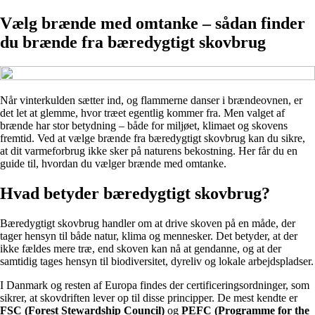
Vælg brænde med omtanke – sådan finder
du brænde fra bæredygtigt skovbrug
Når vinterkulden sætter ind, og flammerne danser i brændeovnen, er
det let at glemme, hvor træet egentlig kommer fra. Men valget af
brænde har stor betydning – både for miljøet, klimaet og skovens
fremtid. Ved at vælge brænde fra bæredygtigt skovbrug kan du sikre,
at dit varmeforbrug ikke sker på naturens bekostning. Her får du en
guide til, hvordan du vælger brænde med omtanke.
Hvad betyder bæredygtigt skovbrug?
Bæredygtigt skovbrug handler om at drive skoven på en måde, der
tager hensyn til både natur, klima og mennesker. Det betyder, at der
ikke fældes mere træ, end skoven kan nå at gendanne, og at der
samtidig tages hensyn til biodiversitet, dyreliv og lokale arbejdspladser.
I Danmark og resten af Europa findes der certificeringsordninger, som
sikrer, at skovdriften lever op til disse principper. De mest kendte er
FSC (Forest Stewardship Council)
og
PEFC (Programme for the