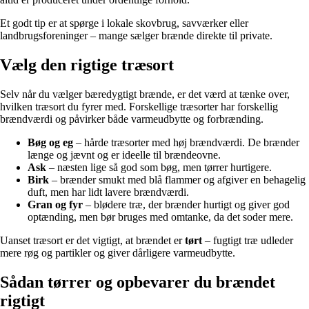
Et godt tip er at spørge i lokale skovbrug, savværker eller
landbrugsforeninger – mange sælger brænde direkte til private.
Vælg den rigtige træsort
Selv når du vælger bæredygtigt brænde, er det værd at tænke over,
hvilken træsort du fyrer med. Forskellige træsorter har forskellig
brændværdi og påvirker både varmeudbytte og forbrænding.
Bøg og eg
– hårde træsorter med høj brændværdi. De brænder
længe og jævnt og er ideelle til brændeovne.
Ask
– næsten lige så god som bøg, men tørrer hurtigere.
Birk
– brænder smukt med blå flammer og afgiver en behagelig
duft, men har lidt lavere brændværdi.
Gran og fyr
– blødere træ, der brænder hurtigt og giver god
optænding, men bør bruges med omtanke, da det soder mere.
Uanset træsort er det vigtigt, at brændet er
tørt
– fugtigt træ udleder
mere røg og partikler og giver dårligere varmeudbytte.
Sådan tørrer og opbevarer du brændet
rigtigt