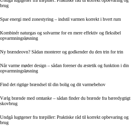
Undgå lugtgener fra træpiller: Praktiske råd til korrekt opbevaring og
brug
Spar energi med zonestyring – indstil varmen korrekt i hvert rum
Kombinér naturgas og solvarme for en mere effektiv og fleksibel
opvarmningsløsning
Ny brændeovn? Sådan monterer og godkender du den trin for trin
Når varme møder design – sådan forener du æstetik og funktion i din
opvarmningsløsning
Find det rigtige brændsel til din bolig og dit varmebehov
Vælg brænde med omtanke – sådan finder du brænde fra bæredygtigt
skovbrug
Undgå lugtgener fra træpiller: Praktiske råd til korrekt opbevaring og
brug