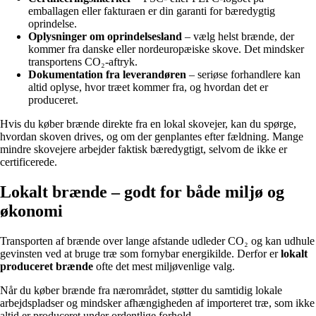
emballagen eller fakturaen er din garanti for bæredygtig
oprindelse.
Oplysninger om oprindelsesland
– vælg helst brænde, der
kommer fra danske eller nordeuropæiske skove. Det mindsker
transportens CO₂-aftryk.
Dokumentation fra leverandøren
– seriøse forhandlere kan
altid oplyse, hvor træet kommer fra, og hvordan det er
produceret.
Hvis du køber brænde direkte fra en lokal skovejer, kan du spørge,
hvordan skoven drives, og om der genplantes efter fældning. Mange
mindre skovejere arbejder faktisk bæredygtigt, selvom de ikke er
certificerede.
Lokalt brænde – godt for både miljø og
økonomi
Transporten af brænde over lange afstande udleder CO₂ og kan udhule
gevinsten ved at bruge træ som fornybar energikilde. Derfor er
lokalt
produceret brænde
ofte det mest miljøvenlige valg.
Når du køber brænde fra nærområdet, støtter du samtidig lokale
arbejdspladser og mindsker afhængigheden af importeret træ, som ikke
altid er produceret under ordentlige forhold.