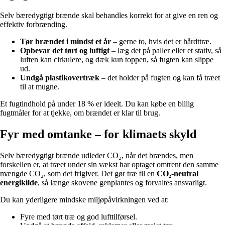
Selv bæredygtigt brænde skal behandles korrekt for at give en ren og
effektiv forbrænding.
Tør brændet i mindst et år
– gerne to, hvis det er hårdttræ.
Opbevar det tørt og luftigt
– læg det på paller eller et stativ, så
luften kan cirkulere, og dæk kun toppen, så fugten kan slippe
ud.
Undgå plastikovertræk
– det holder på fugten og kan få træet
til at mugne.
Et fugtindhold på under 18 % er ideelt. Du kan købe en billig
fugtmåler for at tjekke, om brændet er klar til brug.
Fyr med omtanke – for klimaets skyld
Selv bæredygtigt brænde udleder CO₂, når det brændes, men
forskellen er, at træet under sin vækst har optaget omtrent den samme
mængde CO₂, som det frigiver. Det gør træ til en
CO₂-neutral
energikilde
, så længe skovene genplantes og forvaltes ansvarligt.
Du kan yderligere mindske miljøpåvirkningen ved at:
Fyre med tørt træ og god lufttilførsel.