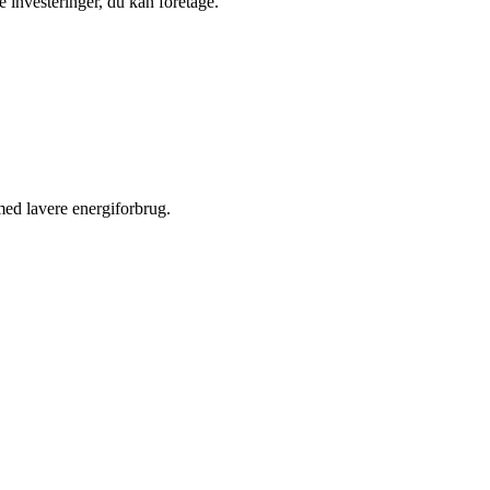
 investeringer, du kan foretage.
med lavere energiforbrug.