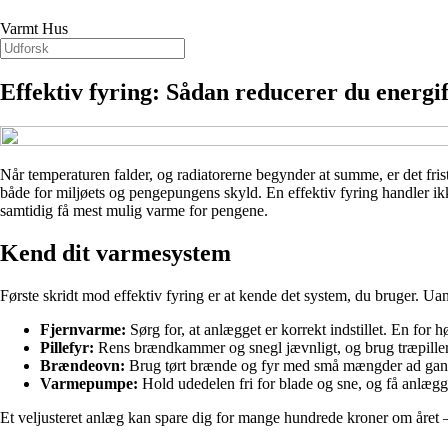
Varmt Hus
Effektiv fyring: Sådan reducerer du energi
Når temperaturen falder, og radiatorerne begynder at summe, er det fri
både for miljøets og pengepungens skyld. En effektiv fyring handler ik
samtidig få mest mulig varme for pengene.
Kend dit varmesystem
Første skridt mod effektiv fyring er at kende det system, du bruger. Ua
Fjernvarme:
Sørg for, at anlægget er korrekt indstillet. En for 
Pillefyr:
Rens brændkammer og snegl jævnligt, og brug træpiller a
Brændeovn:
Brug tørt brænde og fyr med små mængder ad gange
Varmepumpe:
Hold udedelen fri for blade og sne, og få anlægget 
Et veljusteret anlæg kan spare dig for mange hundrede kroner om året –