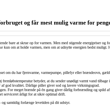
forbruget og får mest mulig varme for peng
stende bare at skrue op for varmen. Men med stigende energipriser og f
ke kun om at holde varmen, men om at udnytte energien bedst muligt. He
nset om du har fjernvarme, varmepumpe, pillefyr eller brændeovn, gælder
høj fremløbstemperatur betyder, at du sender unødigt varmt vand tilbage i
f god kvalitet. Dårlige piller giver sod og lavere virkningsgrad.
n. For meget brænde på én gang giver dårlig forbrænding og spild af 
serviceret årligt for at sikre optimal drift.
 og samtidig forlænge levetiden på dit udstyr.