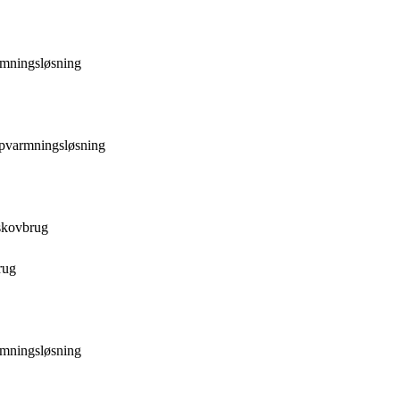
rmningsløsning
opvarmningsløsning
skovbrug
rug
rmningsløsning