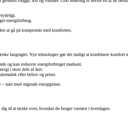
 gennem vægge, loft og vinduer. God isolering er derfor en af de bedste
tydeligt.
get energiforbrug.
– uden at gå på kompromis med komforten.
t tænke langsigtet. Nye teknologier gør det muligt at kombinere komfort 
ande og kan reducere energiforbruget markant.
rgi i store dele af året.
utomatisk efter behov og priser.
r – især med stigende energipriser.
dig til at tænke over, hvordan du bruger varmen i hverdagen.