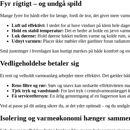
Fyr rigtigt – og undgå spild
Mange fyrer for hårdt eller for længe, fordi de tror, det giver mere var
Luft ud effektivt:
I stedet for at have vinduer på klem hele dagen
Hold en stabil temperatur:
Det er bedre at holde en jævn varme
Luk dørene:
Hold dørene lukket mellem varme og kolde rum, s
Udnyt varmen:
Placer ikke møbler eller gardiner foran radiat
Små justeringer i hverdagen kan hurtigt mærkes på både komfort og en
Vedligeholdelse betaler sig
Et rent og velholdt varmeanlæg arbejder mere effektivt. Det gælder b
Rens filtre og rør:
Støv og snavs kan nedsætte effektiviteten ma
Tjek tryk og vandstand:
For lavt tryk i centralvarmeanlægget k
Få serviceeftersyn:
En årlig gennemgang af en fagperson kan afsl
Ved at passe på dit anlæg sikrer du, at det yder optimalt – og du undgå
Isolering og varmeøkonomi hænger samme