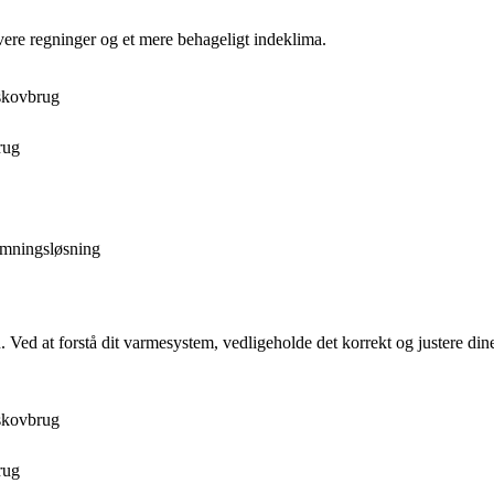
vere regninger og et mere behageligt indeklima.
skovbrug
rug
rmningsløsning
Ved at forstå dit varmesystem, vedligeholde det korrekt og justere din
skovbrug
rug