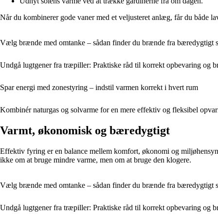
Udnyt solens varme ved at trække gardinerne fra om dagen.
Når du kombinerer gode vaner med et veljusteret anlæg, får du både la
Vælg brænde med omtanke – sådan finder du brænde fra bæredygtigt 
Undgå lugtgener fra træpiller: Praktiske råd til korrekt opbevaring og b
Spar energi med zonestyring – indstil varmen korrekt i hvert rum
Kombinér naturgas og solvarme for en mere effektiv og fleksibel opva
Varmt, økonomisk og bæredygtigt
Effektiv fyring er en balance mellem komfort, økonomi og miljøhensyn. 
ikke om at bruge mindre varme, men om at bruge den klogere.
Vælg brænde med omtanke – sådan finder du brænde fra bæredygtigt 
Undgå lugtgener fra træpiller: Praktiske råd til korrekt opbevaring og b