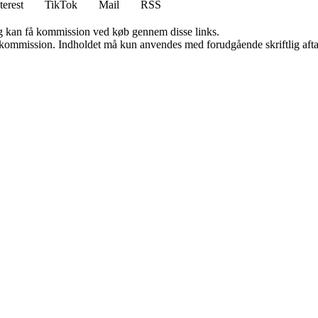
terest
TikTok
Mail
RSS
, og kan få kommission ved køb gennem disse links.
få kommission. Indholdet må kun anvendes med forudgående skriftlig afta