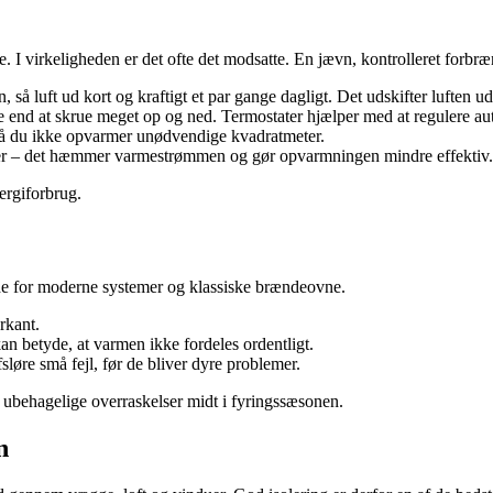
me. I virkeligheden er det ofte det modsatte. En jævn, kontrolleret forbr
, så luft ud kort og kraftigt et par gange dagligt. Det udskifter luften 
 end at skrue meget op og ned. Termostater hjælper med at regulere au
å du ikke opvarmer unødvendige kvadratmeter.
orer – det hæmmer varmestrømmen og gør opvarmningen mindre effektiv.
ergiforbrug.
åde for moderne systemer og klassiske brændeovne.
rkant.
an betyde, at varmen ikke fordeles ordentligt.
øre små fejl, før de bliver dyre problemer.
r ubehagelige overraskelser midt i fyringssæsonen.
n