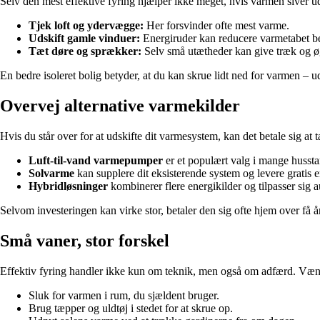
Selv den mest effektive fyring hjælper ikke meget, hvis varmen siver ud
Tjek loft og ydervægge:
Her forsvinder ofte mest varme.
Udskift gamle vinduer:
Energiruder kan reducere varmetabet be
Tæt døre og sprækker:
Selv små utætheder kan give træk og ø
En bedre isoleret bolig betyder, at du kan skrue lidt ned for varmen 
Overvej alternative varmekilder
Hvis du står over for at udskifte dit varmesystem, kan det betale sig a
Luft-til-vand varmepumper
er et populært valg i mange husst
Solvarme
kan supplere dit eksisterende system og levere gratis ene
Hybridløsninger
kombinerer flere energikilder og tilpasser sig a
Selvom investeringen kan virke stor, betaler den sig ofte hjem over få å
Små vaner, stor forskel
Effektiv fyring handler ikke kun om teknik, men også om adfærd. Væn 
Sluk for varmen i rum, du sjældent bruger.
Brug tæpper og uldtøj i stedet for at skrue op.