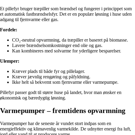
Et pillefyr bruger træpiller som brændsel og fungerer i princippet som
et automatisk fastbrændselsfyr. Det er en populær løsning i huse uden
adgang til fjernvarme eller gas.
Fordele:
CO₂-neutral opvarmning, da træpiller er baseret på biomasse.
Lavere brændselsomkostninger end olie og gas.
Kan kombineres med solvarme for yderligere besparelser.
Ulemper:
Kræver plads til både fyr og pillelager.
Kræver jævnlig rengøring og påfyldning.
Ikke helt så bekvemt som fjernvarme eller varmepumpe.
Pillefyr passer godt til større huse på landet, hvor man ønsker en
økonomisk og bæredygtig løsning.
Varmepumper – fremtidens opvarmning
Varmepumper har de seneste år vundet stort indpas som en
energieffektiv og klimavenlig varmekilde. De udnytter energi fra luft,
jord eller vand til at producere varme.