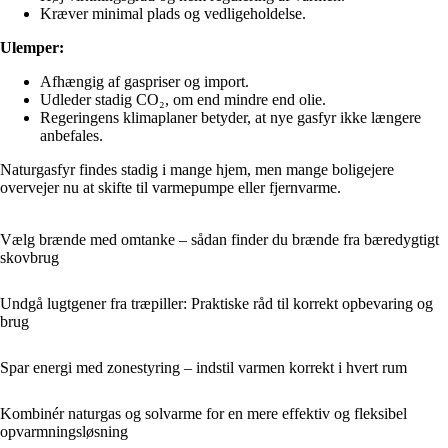
Kræver minimal plads og vedligeholdelse.
Ulemper:
Afhængig af gaspriser og import.
Udleder stadig CO₂, om end mindre end olie.
Regeringens klimaplaner betyder, at nye gasfyr ikke længere
anbefales.
Naturgasfyr findes stadig i mange hjem, men mange boligejere
overvejer nu at skifte til varmepumpe eller fjernvarme.
Vælg brænde med omtanke – sådan finder du brænde fra bæredygtigt
skovbrug
Undgå lugtgener fra træpiller: Praktiske råd til korrekt opbevaring og
brug
Spar energi med zonestyring – indstil varmen korrekt i hvert rum
Kombinér naturgas og solvarme for en mere effektiv og fleksibel
opvarmningsløsning