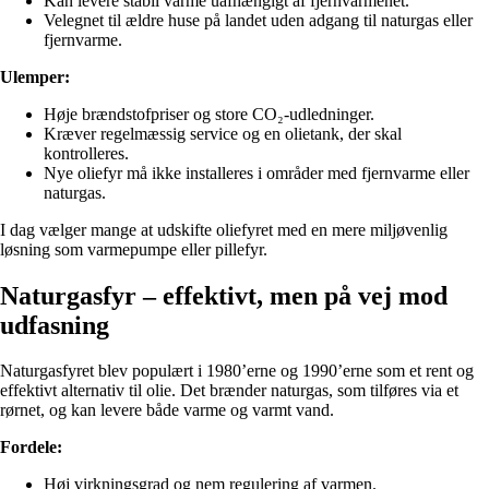
Kan levere stabil varme uafhængigt af fjernvarmenet.
Velegnet til ældre huse på landet uden adgang til naturgas eller
fjernvarme.
Ulemper:
Høje brændstofpriser og store CO₂-udledninger.
Kræver regelmæssig service og en olietank, der skal
kontrolleres.
Nye oliefyr må ikke installeres i områder med fjernvarme eller
naturgas.
I dag vælger mange at udskifte oliefyret med en mere miljøvenlig
løsning som varmepumpe eller pillefyr.
Naturgasfyr – effektivt, men på vej mod
udfasning
Naturgasfyret blev populært i 1980’erne og 1990’erne som et rent og
effektivt alternativ til olie. Det brænder naturgas, som tilføres via et
rørnet, og kan levere både varme og varmt vand.
Fordele:
Høj virkningsgrad og nem regulering af varmen.