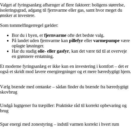
Valget af fyringsanlæg afhænger af flere faktorer: boligens størrelse,
isoleringsgrad, adgang til fjernvarme eller gas, samt hvor meget du
ønsker at investere.
Som tommelfingerregel gælder:
Bor du i byen, er
fjernvarme
ofte det bedste valg.
På landet uden fjernvarme kan
pillefyr
eller
varmepumpe
være
oplagte løsninger.
Har du stadig
olie- eller gasfyr
, kan det være tid til at overveje
en grønnere erstatning.
Et moderne fyringsanlæg er ikke kun en investering i komfort – det er
også et skridt mod lavere energiregninger og et mere bæredygtigt hjem.
Vælg brænde med omtanke – sådan finder du brænde fra bæredygtigt
skovbrug
Undgå lugtgener fra træpiller: Praktiske råd til korrekt opbevaring og
brug
Spar energi med zonestyring – indstil varmen korrekt i hvert rum