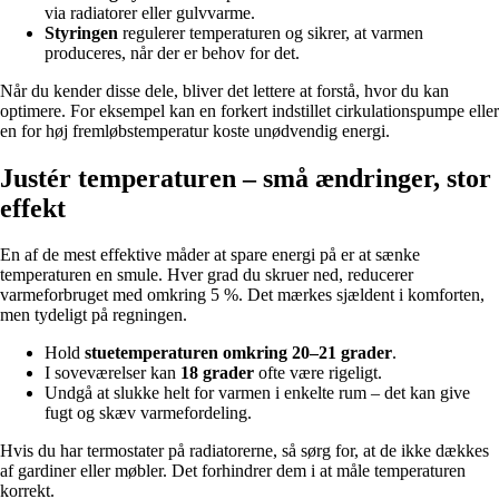
via radiatorer eller gulvvarme.
Styringen
regulerer temperaturen og sikrer, at varmen
produceres, når der er behov for det.
Når du kender disse dele, bliver det lettere at forstå, hvor du kan
optimere. For eksempel kan en forkert indstillet cirkulationspumpe eller
en for høj fremløbstemperatur koste unødvendig energi.
Justér temperaturen – små ændringer, stor
effekt
En af de mest effektive måder at spare energi på er at sænke
temperaturen en smule. Hver grad du skruer ned, reducerer
varmeforbruget med omkring 5 %. Det mærkes sjældent i komforten,
men tydeligt på regningen.
Hold
stuetemperaturen omkring 20–21 grader
.
I soveværelser kan
18 grader
ofte være rigeligt.
Undgå at slukke helt for varmen i enkelte rum – det kan give
fugt og skæv varmefordeling.
Hvis du har termostater på radiatorerne, så sørg for, at de ikke dækkes
af gardiner eller møbler. Det forhindrer dem i at måle temperaturen
korrekt.