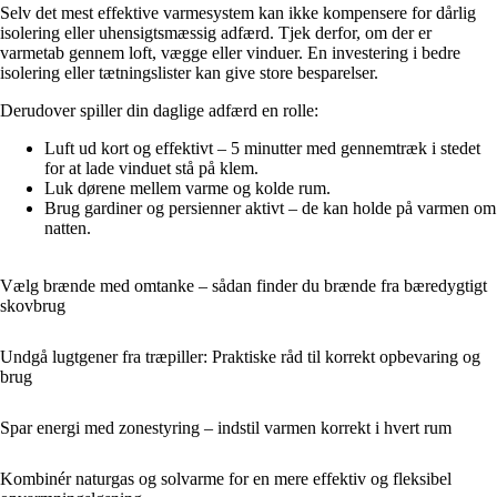
Selv det mest effektive varmesystem kan ikke kompensere for dårlig
isolering eller uhensigtsmæssig adfærd. Tjek derfor, om der er
varmetab gennem loft, vægge eller vinduer. En investering i bedre
isolering eller tætningslister kan give store besparelser.
Derudover spiller din daglige adfærd en rolle:
Luft ud kort og effektivt – 5 minutter med gennemtræk i stedet
for at lade vinduet stå på klem.
Luk dørene mellem varme og kolde rum.
Brug gardiner og persienner aktivt – de kan holde på varmen om
natten.
Vælg brænde med omtanke – sådan finder du brænde fra bæredygtigt
skovbrug
Undgå lugtgener fra træpiller: Praktiske råd til korrekt opbevaring og
brug
Spar energi med zonestyring – indstil varmen korrekt i hvert rum
Kombinér naturgas og solvarme for en mere effektiv og fleksibel