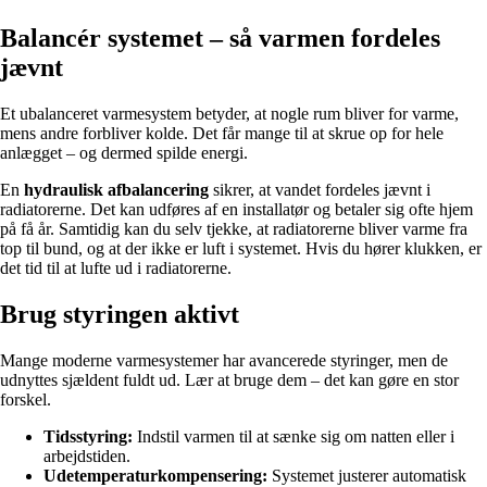
Balancér systemet – så varmen fordeles
jævnt
Et ubalanceret varmesystem betyder, at nogle rum bliver for varme,
mens andre forbliver kolde. Det får mange til at skrue op for hele
anlægget – og dermed spilde energi.
En
hydraulisk afbalancering
sikrer, at vandet fordeles jævnt i
radiatorerne. Det kan udføres af en installatør og betaler sig ofte hjem
på få år. Samtidig kan du selv tjekke, at radiatorerne bliver varme fra
top til bund, og at der ikke er luft i systemet. Hvis du hører klukken, er
det tid til at lufte ud i radiatorerne.
Brug styringen aktivt
Mange moderne varmesystemer har avancerede styringer, men de
udnyttes sjældent fuldt ud. Lær at bruge dem – det kan gøre en stor
forskel.
Tidsstyring:
Indstil varmen til at sænke sig om natten eller i
arbejdstiden.
Udetemperaturkompensering:
Systemet justerer automatisk