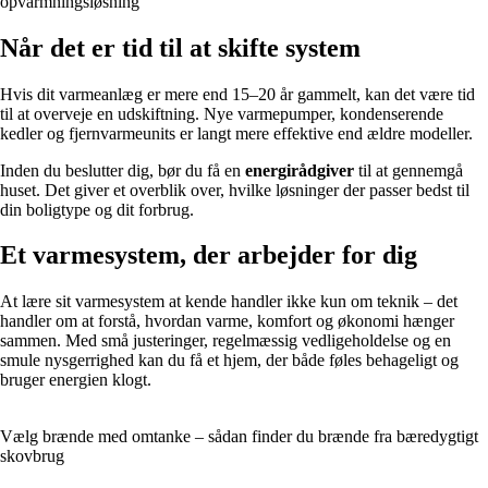
opvarmningsløsning
Når det er tid til at skifte system
Hvis dit varmeanlæg er mere end 15–20 år gammelt, kan det være tid
til at overveje en udskiftning. Nye varmepumper, kondenserende
kedler og fjernvarmeunits er langt mere effektive end ældre modeller.
Inden du beslutter dig, bør du få en
energirådgiver
til at gennemgå
huset. Det giver et overblik over, hvilke løsninger der passer bedst til
din boligtype og dit forbrug.
Et varmesystem, der arbejder for dig
At lære sit varmesystem at kende handler ikke kun om teknik – det
handler om at forstå, hvordan varme, komfort og økonomi hænger
sammen. Med små justeringer, regelmæssig vedligeholdelse og en
smule nysgerrighed kan du få et hjem, der både føles behageligt og
bruger energien klogt.
Vælg brænde med omtanke – sådan finder du brænde fra bæredygtigt
skovbrug