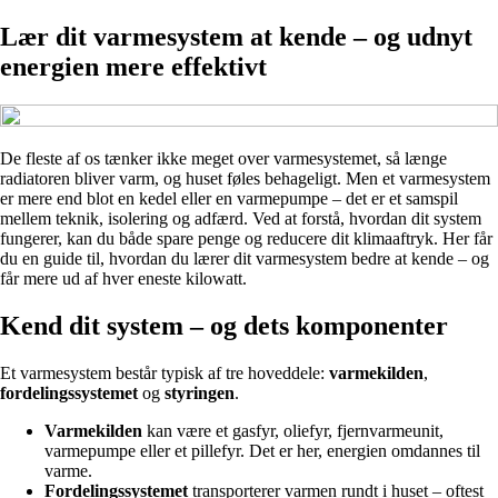
Lær dit varmesystem at kende – og udnyt
energien mere effektivt
De fleste af os tænker ikke meget over varmesystemet, så længe
radiatoren bliver varm, og huset føles behageligt. Men et varmesystem
er mere end blot en kedel eller en varmepumpe – det er et samspil
mellem teknik, isolering og adfærd. Ved at forstå, hvordan dit system
fungerer, kan du både spare penge og reducere dit klimaaftryk. Her får
du en guide til, hvordan du lærer dit varmesystem bedre at kende – og
får mere ud af hver eneste kilowatt.
Kend dit system – og dets komponenter
Et varmesystem består typisk af tre hoveddele:
varmekilden
,
fordelingssystemet
og
styringen
.
Varmekilden
kan være et gasfyr, oliefyr, fjernvarmeunit,
varmepumpe eller et pillefyr. Det er her, energien omdannes til
varme.
Fordelingssystemet
transporterer varmen rundt i huset – oftest