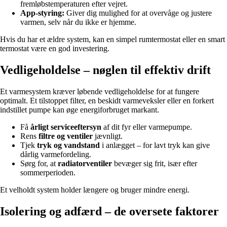
fremløbstemperaturen efter vejret.
App-styring:
Giver dig mulighed for at overvåge og justere
varmen, selv når du ikke er hjemme.
Hvis du har et ældre system, kan en simpel rumtermostat eller en smart
termostat være en god investering.
Vedligeholdelse – nøglen til effektiv drift
Et varmesystem kræver løbende vedligeholdelse for at fungere
optimalt. Et tilstoppet filter, en beskidt varmeveksler eller en forkert
indstillet pumpe kan øge energiforbruget markant.
Få
årligt serviceeftersyn
af dit fyr eller varmepumpe.
Rens
filtre og ventiler
jævnligt.
Tjek
tryk og vandstand
i anlægget – for lavt tryk kan give
dårlig varmefordeling.
Sørg for, at
radiatorventiler
bevæger sig frit, især efter
sommerperioden.
Et velholdt system holder længere og bruger mindre energi.
Isolering og adfærd – de oversete faktorer