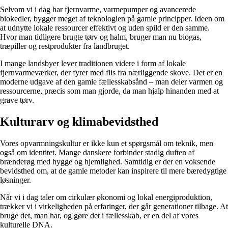
Selvom vi i dag har fjernvarme, varmepumper og avancerede
biokedler, bygger meget af teknologien på gamle principper. Ideen om
at udnytte lokale ressourcer effektivt og uden spild er den samme.
Hvor man tidligere brugte tørv og halm, bruger man nu biogas,
træpiller og restprodukter fra landbruget.
I mange landsbyer lever traditionen videre i form af lokale
fjernvarmeværker, der fyrer med flis fra nærliggende skove. Det er en
moderne udgave af den gamle fællesskabsånd – man deler varmen og
ressourcerne, præcis som man gjorde, da man hjalp hinanden med at
grave tørv.
Kulturarv og klimabevidsthed
Vores opvarmningskultur er ikke kun et spørgsmål om teknik, men
også om identitet. Mange danskere forbinder stadig duften af
brænderøg med hygge og hjemlighed. Samtidig er der en voksende
bevidsthed om, at de gamle metoder kan inspirere til mere bæredygtige
løsninger.
Når vi i dag taler om cirkulær økonomi og lokal energiproduktion,
trækker vi i virkeligheden på erfaringer, der går generationer tilbage. At
bruge det, man har, og gøre det i fællesskab, er en del af vores
kulturelle DNA.