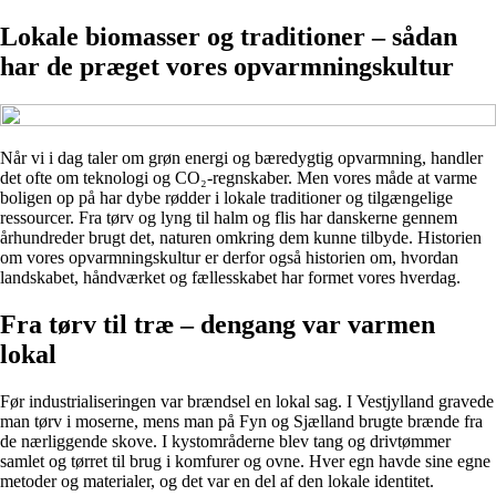
Lokale biomasser og traditioner – sådan
har de præget vores opvarmningskultur
Når vi i dag taler om grøn energi og bæredygtig opvarmning, handler
det ofte om teknologi og CO₂-regnskaber. Men vores måde at varme
boligen op på har dybe rødder i lokale traditioner og tilgængelige
ressourcer. Fra tørv og lyng til halm og flis har danskerne gennem
århundreder brugt det, naturen omkring dem kunne tilbyde. Historien
om vores opvarmningskultur er derfor også historien om, hvordan
landskabet, håndværket og fællesskabet har formet vores hverdag.
Fra tørv til træ – dengang var varmen
lokal
Før industrialiseringen var brændsel en lokal sag. I Vestjylland gravede
man tørv i moserne, mens man på Fyn og Sjælland brugte brænde fra
de nærliggende skove. I kystområderne blev tang og drivtømmer
samlet og tørret til brug i komfurer og ovne. Hver egn havde sine egne
metoder og materialer, og det var en del af den lokale identitet.