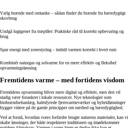
Vælg brænde med omtanke – sådan finder du brænde fra bæredygtigt
skovbrug
Undgå lugtgener fra træpiller: Praktiske råd til korrekt opbevaring og
brug
Spar energi med zonestyring – indstil varmen korrekt i hvert rum
Kombinér naturgas og solvarme for en mere effektiv og fleksibel
opvarmningsløsning
Fremtidens varme – med fortidens visdom
Fremtidens opvarmning bliver mere digital og effektiv, men den vil
stadig være forankret i lokale ressourcer. Nye teknologier som
biobrændselsanlæg, halmfyrede fjernvarmeværker og hybridløsninger
bygger videre på de gamle principper om nærhed og bæredygtighed.
Ved at forstå, hvordan vores forfædre brugte naturens materialer, kan vi
skabe løsninger, der både respekterer traditionen og imødekommer
nutidens klimakrav. Varmen i vores hjem er derfor ikke kun et