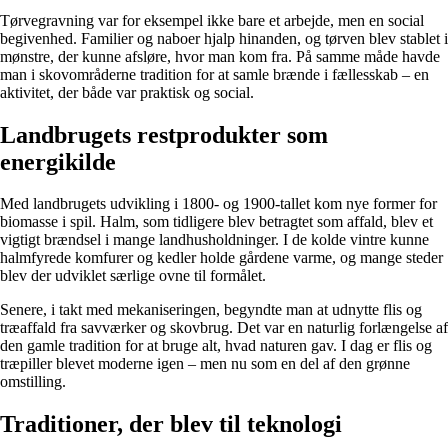
Tørvegravning var for eksempel ikke bare et arbejde, men en social
begivenhed. Familier og naboer hjalp hinanden, og tørven blev stablet i
mønstre, der kunne afsløre, hvor man kom fra. På samme måde havde
man i skovområderne tradition for at samle brænde i fællesskab – en
aktivitet, der både var praktisk og social.
Landbrugets restprodukter som
energikilde
Med landbrugets udvikling i 1800- og 1900-tallet kom nye former for
biomasse i spil. Halm, som tidligere blev betragtet som affald, blev et
vigtigt brændsel i mange landhusholdninger. I de kolde vintre kunne
halmfyrede komfurer og kedler holde gårdene varme, og mange steder
blev der udviklet særlige ovne til formålet.
Senere, i takt med mekaniseringen, begyndte man at udnytte flis og
træaffald fra savværker og skovbrug. Det var en naturlig forlængelse af
den gamle tradition for at bruge alt, hvad naturen gav. I dag er flis og
træpiller blevet moderne igen – men nu som en del af den grønne
omstilling.
Traditioner, der blev til teknologi