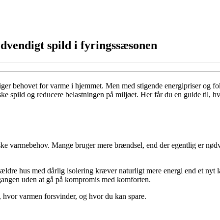
vendigt spild i fyringssæsonen
tiger behovet for varme i hjemmet. Men med stigende energipriser og fo
e spild og reducere belastningen på miljøet. Her får du en guide til, h
tiske varmebehov. Mange bruger mere brændsel, end der egentlig er nødve
 ældre hus med dårlig isolering kræver naturligt mere energi end et nyt 
 gangen uden at gå på kompromis med komforten.
f, hvor varmen forsvinder, og hvor du kan spare.