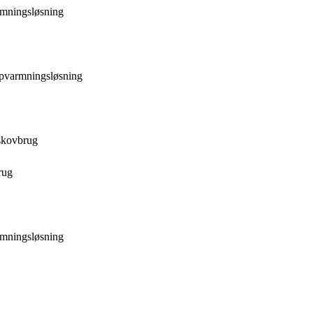
rmningsløsning
opvarmningsløsning
skovbrug
rug
rmningsløsning