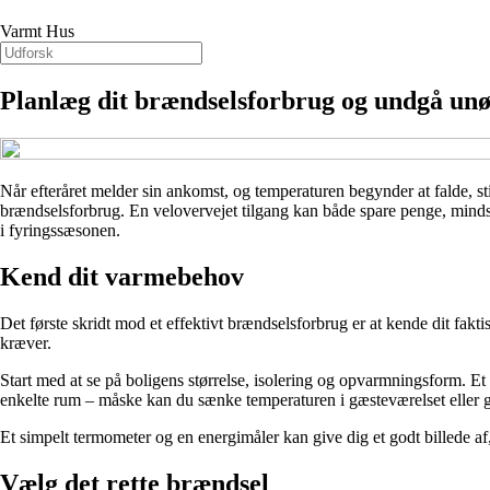
Varmt Hus
Planlæg dit brændselsforbrug og undgå unød
Når efteråret melder sin ankomst, og temperaturen begynder at falde, s
brændselsforbrug. En velovervejet tilgang kan både spare penge, mindsk
i fyringssæsonen.
Kend dit varmebehov
Det første skridt mod et effektivt brændselsforbrug er at kende dit fak
kræver.
Start med at se på boligens størrelse, isolering og opvarmningsform. Et
enkelte rum – måske kan du sænke temperaturen i gæsteværelset eller
Et simpelt termometer og en energimåler kan give dig et godt billede a
Vælg det rette brændsel