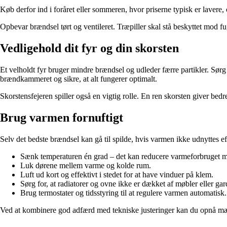
Køb derfor ind i foråret eller sommeren, hvor priserne typisk er lavere, o
Opbevar brændsel tørt og ventileret. Træpiller skal stå beskyttet mod f
Vedligehold dit fyr og din skorsten
Et velholdt fyr bruger mindre brændsel og udleder færre partikler. Sørg
brændkammeret og sikre, at alt fungerer optimalt.
Skorstensfejeren spiller også en vigtig rolle. En ren skorsten giver bed
Brug varmen fornuftigt
Selv det bedste brændsel kan gå til spilde, hvis varmen ikke udnyttes e
Sænk temperaturen én grad – det kan reducere varmeforbruget m
Luk dørene mellem varme og kolde rum.
Luft ud kort og effektivt i stedet for at have vinduer på klem.
Sørg for, at radiatorer og ovne ikke er dækket af møbler eller gar
Brug termostater og tidsstyring til at regulere varmen automatisk.
Ved at kombinere god adfærd med tekniske justeringer kan du opnå m