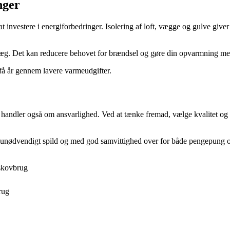
nger
 investere i energiforbedringer. Isolering af loft, vægge og gulve give
læg. Det kan reducere behovet for brændsel og gøre din opvarmning me
 få år gennem lavere varmeudgifter.
handler også om ansvarlighed. Ved at tænke fremad, vælge kvalitet og
 unødvendigt spild og med god samvittighed over for både pengepung o
skovbrug
rug