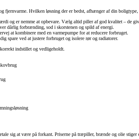
og fjernvarme. Hvilken løsning der er bedst, afhænger af din boligtype, d
dværdi og er nemme at opbevare. Vælg altid piller af god kvalitet – de g
iver dårlig forbrænding, sod i skorstenen og spild af energi.
ervej at kombinere med en varmepumpe for at reducere forbruget.
 spare ved at justere forbruget og isolere rør og radiatorer.
 korrekt indstillet og vedligeholdt.
skovbrug
rug
rmningsløsning
e sig at være på forkant. Priserne på træpiller, brænde og olie stiger of