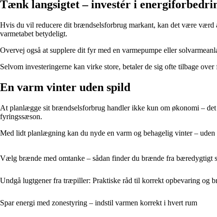
Tænk langsigtet – investér i energiforbedri
Hvis du vil reducere dit brændselsforbrug markant, kan det være værd at
varmetabet betydeligt.
Overvej også at supplere dit fyr med en varmepumpe eller solvarmean
Selvom investeringerne kan virke store, betaler de sig ofte tilbage over
En varm vinter uden spild
At planlægge sit brændselsforbrug handler ikke kun om økonomi – det 
fyringssæson.
Med lidt planlægning kan du nyde en varm og behagelig vinter – uden
Vælg brænde med omtanke – sådan finder du brænde fra bæredygtigt 
Undgå lugtgener fra træpiller: Praktiske råd til korrekt opbevaring og b
Spar energi med zonestyring – indstil varmen korrekt i hvert rum