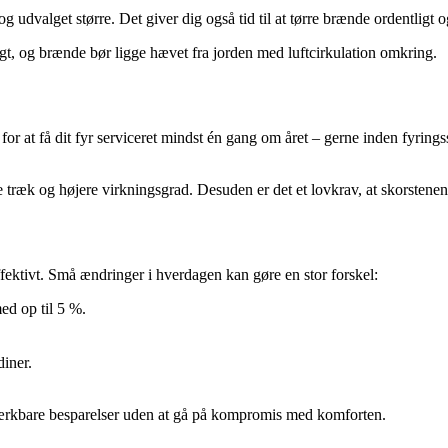
g udvalget større. Det giver dig også tid til at tørre brænde ordentligt o
ugt, og brænde bør ligge hævet fra jorden med luftcirkulation omkring.
 for at få dit fyr serviceret mindst én gang om året – gerne inden fyri
re træk og højere virkningsgrad. Desuden er det et lovkrav, at skorstene
ffektivt. Små ændringer i hverdagen kan gøre en stor forskel:
ed op til 5 %.
diner.
ærkbare besparelser uden at gå på kompromis med komforten.