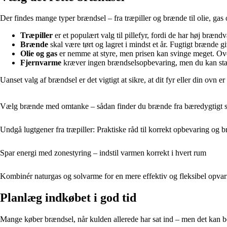
Der findes mange typer brændsel – fra træpiller og brænde til olie, gas 
Træpiller
er et populært valg til pillefyr, fordi de har høj bræn
Brænde
skal være tørt og lagret i mindst et år. Fugtigt brænde g
Olie og gas
er nemme at styre, men prisen kan svinge meget. Ov
Fjernvarme
kræver ingen brændselsopbevaring, men du kan stadig
Uanset valg af brændsel er det vigtigt at sikre, at dit fyr eller din ovn er
Vælg brænde med omtanke – sådan finder du brænde fra bæredygtigt 
Undgå lugtgener fra træpiller: Praktiske råd til korrekt opbevaring og b
Spar energi med zonestyring – indstil varmen korrekt i hvert rum
Kombinér naturgas og solvarme for en mere effektiv og fleksibel opva
Planlæg indkøbet i god tid
Mange køber brændsel, når kulden allerede har sat ind – men det kan betal