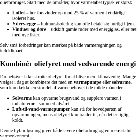
olieforbruget. Start med de områder, hvor varmetabet typisk er størst:
Loftet
– her forsvinder op mod 25 % af varmen i et dårligt
isoleret hus.
Ydervægge
– hulmursisolering kan ofte betale sig hurtigt hjem.
Vinduer og døre
– udskift gamle ruder med energiglas, eller tæt
med nye lister.
Selv små forbedringer kan mærkes på både varmeregningen og
indeklimaet.
Kombinér oliefyret med vedvarende energi
Du behøver ikke skrotte oliefyret for at blive mere klimavenlig. Mange
vælger i dag at kombinere det med en
varmepumpe
eller
solvarme
,
som kan dække en stor del af varmebehovet i de milde måneder.
Solvarme
kan opvarme brugsvand og supplere varmen i
radiatorerne i sommerhalvåret.
Luft-til-vand-varmepumper
kan stå for hovedparten af
opvarmningen, mens oliefyret kun træder til, når det er rigtig
koldt.
Denne hybridløsning giver både lavere olieforbrug og en mere stabil
varmeøkonomi.