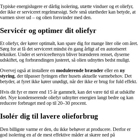
Typiske energislugere er dårlig isolering, utætte vinduer og et oliefyr,
der ikke er serviceret regelmæssigt. Selv små utætheder kan betyde, at
varmen siver ud – og olien forsvinder med den.
Servicér og optimer dit oliefyr
Et oliefyr, der kører optimalt, kan spare dig for mange liter olie om året.
Sørg for at få det serviceret mindst én gang årligt af en autoriseret
tekniker. Under et serviceeftersyn bliver brænderen renset, dyserne
udskiftet, og forbrændingen justeret, så olien udnyttes bedst muligt.
Overvej også at installere en
modulerende brænder
eller en
ny
styring
, der tilpasser fyringen efter husets aktuelle varmebehov. Det
betyder, at fyret ikke kører unødigt, når der ikke er brug for fuld effekt.
Hvis dit fyr er mere end 15 år gammelt, kan det være tid til at udskifte
det. Nye kondenserende oliefyr udnytter energien langt bedre og kan
reducere forbruget med op til 20–30 procent.
Isolér dig til lavere olieforbrug
Den billigste varme er den, du ikke behøver at producere. Derfor er
god isolering en af de mest effektive måder at skære ned på