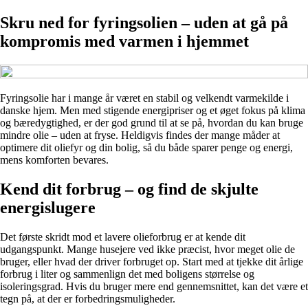
Skru ned for fyringsolien – uden at gå på
kompromis med varmen i hjemmet
Fyringsolie har i mange år været en stabil og velkendt varmekilde i
danske hjem. Men med stigende energipriser og et øget fokus på klima
og bæredygtighed, er der god grund til at se på, hvordan du kan bruge
mindre olie – uden at fryse. Heldigvis findes der mange måder at
optimere dit oliefyr og din bolig, så du både sparer penge og energi,
mens komforten bevares.
Kend dit forbrug – og find de skjulte
energislugere
Det første skridt mod et lavere olieforbrug er at kende dit
udgangspunkt. Mange husejere ved ikke præcist, hvor meget olie de
bruger, eller hvad der driver forbruget op. Start med at tjekke dit årlige
forbrug i liter og sammenlign det med boligens størrelse og
isoleringsgrad. Hvis du bruger mere end gennemsnittet, kan det være et
tegn på, at der er forbedringsmuligheder.