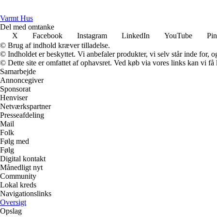
Varmt Hus
Del med omtanke
X
Facebook
Instagram
LinkedIn
YouTube
Pin
© Brug af indhold kræver tilladelse.
© Indholdet er beskyttet. Vi anbefaler produkter, vi selv står inde for
© Dette site er omfattet af ophavsret. Ved køb via vores links kan vi 
Samarbejde
Annoncegiver
Sponsorat
Henviser
Netværkspartner
Presseafdeling
Mail
Folk
Følg med
Følg
Digital kontakt
Månedligt nyt
Community
Lokal kreds
Navigationslinks
Oversigt
Opslag