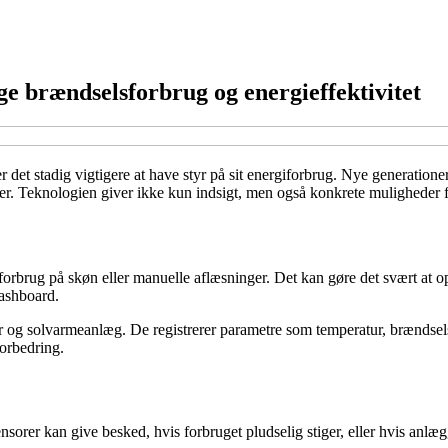
e brændselsforbrug og energieffektivitet
er det stadig vigtigere at have styr på sit energiforbrug. Nye generatio
heder. Teknologien giver ikke kun indsigt, men også konkrete mulighede
rbrug på skøn eller manuelle aflæsninger. Det kan gøre det svært at opda
dashboard.
er og solvarmeanlæg. De registrerer parametre som temperatur, brændsel
forbedring.
sensorer kan give besked, hvis forbruget pludselig stiger, eller hvis anlæ