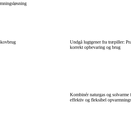
rmningsløsning
skovbrug
Undgå lugtgener fra træpiller: Pra
korrekt opbevaring og brug
Kombinér naturgas og solvarme 
effektiv og fleksibel opvarmning