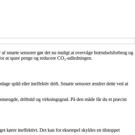
ner af smarte sensorer gør det nu muligt at overvåge brændselsforbrug og
r for at spare penge og reducere CO₂-udledningen.
ge spild eller ineffektiv drift. Smarte sensorer ændrer dette ved at
smængde, driftstid og virkningsgrad. På den måde får du et præcist
gget kører ineffektivt. Det kan for eksempel skyldes en tilstoppet