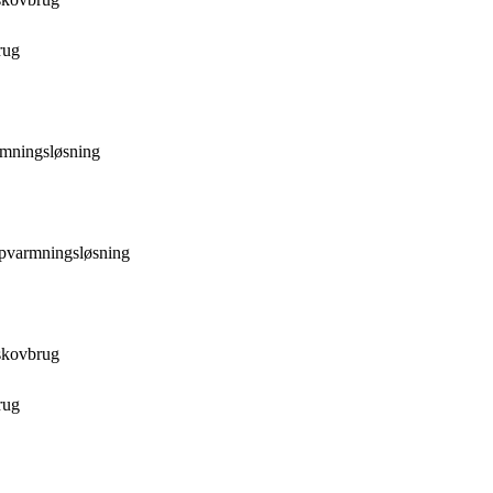
rug
rmningsløsning
opvarmningsløsning
skovbrug
rug