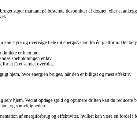
bruget stiger markant på bestemte tidspunkter af døgnet, eller at anlæ
get.
kan styre og overvåge hele dit energisystem fra én platform. Det betyd
r du ikke er hjemme.
rændselsbeholdningen er lav.
or at få et samlet overblik.
tigt hjem, hvor energien bruges, når den er billigst og mest effektiv.
sig selv hjem. Ved at opdage spild og optimere driften kan du reducere
jøet og samvittigheden.
ation af energiforbrug og effektivitet, hvilket kan være en fordel i for