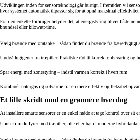
Udviklingen inden for sensorteknologi går hurtigt. I fremtiden vil sens
hvor systemet automatisk tilpasser sig for at opnå maksimal effektivitet.
For den enkelte forbruger betyder det, at energistyring bliver både nemm
brændsel eller kilowatt-time.
Vælg brænde med omtanke – sådan finder du brænde fra bæredygtigt 
Undgå lugtgener fra træpiller: Praktiske råd til korrekt opbevaring og b
Spar energi med zonestyring – indstil varmen korrekt i hvert rum
Kombinér naturgas og solvarme for en mere effektiv og fleksibel opva
Et lille skridt mod en grønnere hverdag
At installere smarte sensorer er en enkel måde at tage kontrol over si
Uanset om du fyrer med træpiller, olie eller har et moderne hybridanl
Vælg brænde med omtanke – sådan finder du brænde fra bæredygtigt 