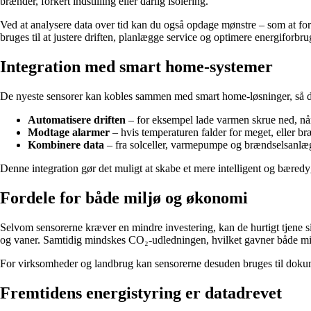
brænder, forkert indstilling eller dårlig isolering.
Ved at analysere data over tid kan du også opdage mønstre – som at for
bruges til at justere driften, planlægge service og optimere energiforbru
Integration med smart home-systemer
De nyeste sensorer kan kobles sammen med smart home-løsninger, så du 
Automatisere driften
– for eksempel lade varmen skrue ned, nå
Modtage alarmer
– hvis temperaturen falder for meget, eller b
Kombinere data
– fra solceller, varmepumpe og brændselsanlæg f
Denne integration gør det muligt at skabe et mere intelligent og bæredyg
Fordele for både miljø og økonomi
Selvom sensorerne kræver en mindre investering, kan de hurtigt tjene 
og vaner. Samtidig mindskes CO₂-udledningen, hvilket gavner både mil
For virksomheder og landbrug kan sensorerne desuden bruges til dokument
Fremtidens energistyring er datadrevet