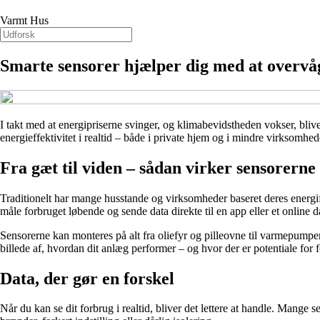
Varmt Hus
Smarte sensorer hjælper dig med at overvåg
I takt med at energipriserne svinger, og klimabevidstheden vokser, bliv
energieffektivitet i realtid – både i private hjem og i mindre virksom
Fra gæt til viden – sådan virker sensorerne
Traditionelt har mange husstande og virksomheder baseret deres energifo
måle forbruget løbende og sende data direkte til en app eller et online 
Sensorerne kan monteres på alt fra oliefyr og pilleovne til varmepump
billede af, hvordan dit anlæg performer – og hvor der er potentiale for 
Data, der gør en forskel
Når du kan se dit forbrug i realtid, bliver det lettere at handle. Mange 