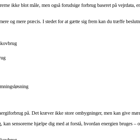
orerne ikke blot måle, men også forudsige forbrug baseret på vejrdata, e
ere og mere præcis. I stedet for at gætte sig frem kan du træffe beslutn
skovbrug
rug
rmningsløsning
t energiforbrug på. Det kræver ikke store ombygninger, men kan give mær
æg, kan sensorerne hjælpe dig med at forstå, hvordan energien bruges –
skovbrug