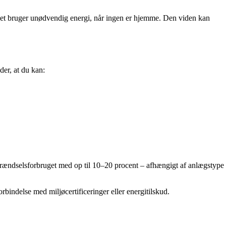
gget bruger unødvendig energi, når ingen er hjemme. Den viden kan
er, at du kan:
 brændselsforbruget med op til 10–20 procent – afhængigt af anlægstype
bindelse med miljøcertificeringer eller energitilskud.